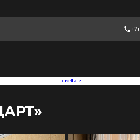
+7 
TravelLine
ДАРТ»